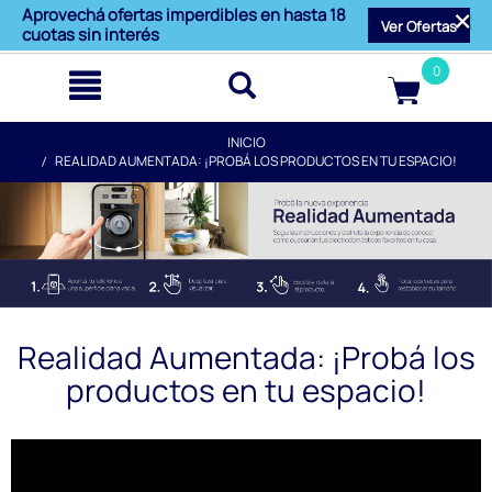
text.skipToContent
text.skipToNavigation
Aprovechá ofertas imperdibles en hasta 18
Ver Ofertas
cuotas sin interés
0
INICIO
REALIDAD AUMENTADA: ¡PROBÁ LOS PRODUCTOS EN TU ESPACIO!
Realidad Aumentada: ¡Probá los
productos en tu espacio!