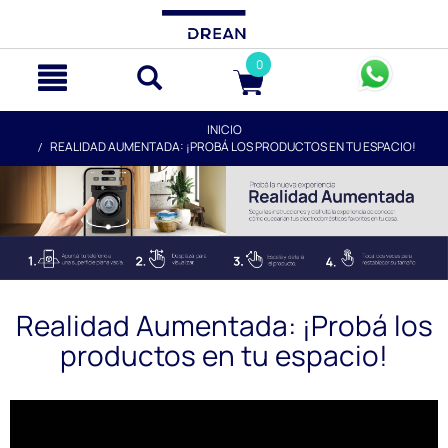
text.skipToContent
text.skipToNavigation
0
INICIO
REALIDAD AUMENTADA: ¡PROBÁ LOS PRODUCTOS EN TU ESPACIO!
Realidad Aumentada: ¡Probá los
productos en tu espacio!