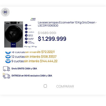
Lavasecarropas Ecoinverter 10 Kg Gris Drean -
LSCDR1006SG0
$ 1.689.999
$ 1.299.999
18 cuotas
sin interés $72.222,11
12 cuotas
sin interés $108.333,17
9 cuotas
sin interés $144.444,22
Envío GRATIS CABA y GBA
ENTREGA en 96HS exclusivo CABA y GBA
COMPARAR