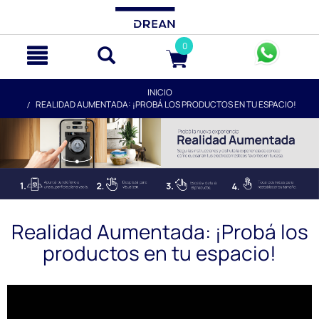
text.skipToContent
text.skipToNavigation
0
INICIO
REALIDAD AUMENTADA: ¡PROBÁ LOS PRODUCTOS EN TU ESPACIO!
Realidad Aumentada: ¡Probá los
productos en tu espacio!