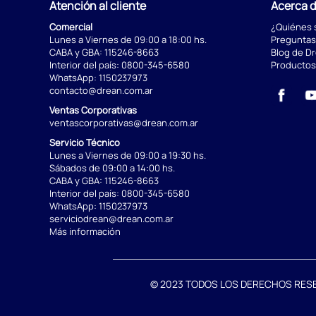
Atención al cliente
Acerca 
Comercial
¿Quiénes
Lunes a Viernes de 09:00 a 18:00 hs.
Preguntas
CABA y GBA:
115246-8663
Blog de D
Interior del país:
0800-345-6580
Productos
WhatsApp:
1150237973
contacto@drean.com.ar
Ventas Corporativas
ventascorporativas@drean.com.ar
Servicio Técnico
Lunes a Viernes de 09:00 a 19:30 hs.
Sábados de 09:00 a 14:00 hs.
CABA y GBA:
115246-8663
Interior del país:
0800-345-6580
WhatsApp:
1150237973
serviciodrean@drean.com.ar
Más información
© 2023 TODOS LOS DERECHOS RESERVA