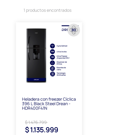
1 productos encontrados
Heladera con freezer Cíclica
396 L Black Steel Drean -
HDR400F41N
$ 1.476.799
$ 1.135.999