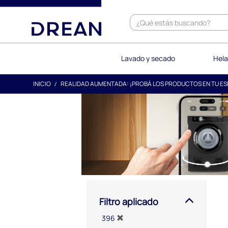
text.skipToContent
text.skipToNavigation
Lavado y secado
Hela
INICIO
REALIDAD AUMENTADA: ¡PROBÁ LOS PRODUCTOS EN TU ES
Filtro aplicado
396