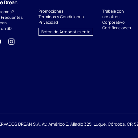
de Drean
Promociones
Trabajá con
 somos?
Términos y Condiciones
nosotros
 Frecuentes
Privacidad
Corporativo
rean
Certificaciones
 en 3D
Botón de Arrepentimiento
DOS DREAN S.A. Av. Américo E. Alladio 325, Luque. Córdoba. CP. 59