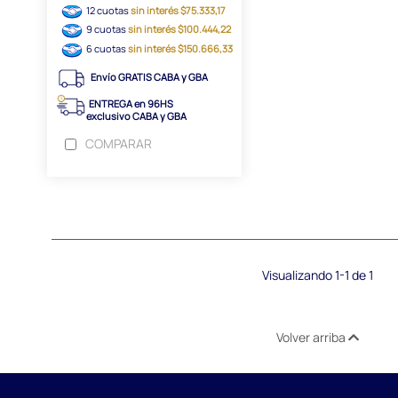
12 cuotas
sin interés $75.333,17
9 cuotas
sin interés $100.444,22
6 cuotas
sin interés $150.666,33
Envío GRATIS CABA y GBA
ENTREGA en 96HS
exclusivo CABA y GBA
COMPARAR
Visualizando 1-1 de 1
Volver arriba