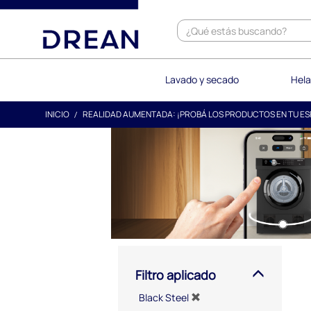
text.skipToContent
text.skipToNavigation
Lavado y secado
Hela
INICIO
REALIDAD AUMENTADA: ¡PROBÁ LOS PRODUCTOS EN TU ES
Filtro aplicado
Black Steel