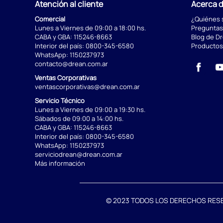
Atención al cliente
Acerca 
Comercial
¿Quiénes
Lunes a Viernes de 09:00 a 18:00 hs.
Preguntas
CABA y GBA:
115246-8663
Blog de D
Interior del país:
0800-345-6580
Productos
WhatsApp:
1150237973
contacto@drean.com.ar
Ventas Corporativas
ventascorporativas@drean.com.ar
Servicio Técnico
Lunes a Viernes de 09:00 a 19:30 hs.
Sábados de 09:00 a 14:00 hs.
CABA y GBA:
115246-8663
Interior del país:
0800-345-6580
WhatsApp:
1150237973
serviciodrean@drean.com.ar
Más información
© 2023 TODOS LOS DERECHOS RESERVA