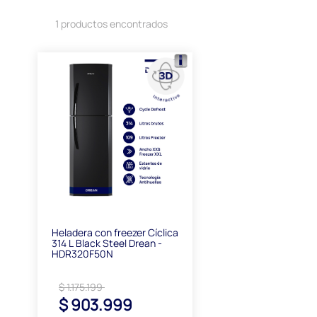
1 productos encontrados
Heladera con freezer Cíclica
314 L Black Steel Drean -
HDR320F50N
$ 1.175.199
$ 903.999