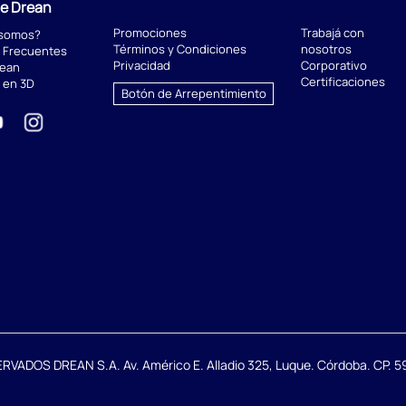
de Drean
Promociones
Trabajá con
 somos?
Términos y Condiciones
nosotros
 Frecuentes
Privacidad
Corporativo
rean
Certificaciones
 en 3D
Botón de Arrepentimiento
DOS DREAN S.A. Av. Américo E. Alladio 325, Luque. Córdoba. CP. 59