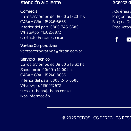
Atención al cliente
Acerca 
Comercial
¿Quiénes
Lunes a Viernes de 09:00 a 18:00 hs.
Preguntas
CABA y GBA:
115246-8663
Blog de D
Interior del país:
0800-345-6580
Productos
WhatsApp:
1150237973
contacto@drean.com.ar
Ventas Corporativas
ventascorporativas@drean.com.ar
Servicio Técnico
Lunes a Viernes de 09:00 a 19:30 hs.
Sábados de 09:00 a 14:00 hs.
CABA y GBA:
115246-8663
Interior del país:
0800-345-6580
WhatsApp:
1150237973
serviciodrean@drean.com.ar
Más información
© 2023 TODOS LOS DERECHOS RESERVA