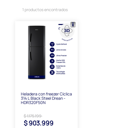
1 productos encontrados
Heladera con freezer Cíclica
314 L Black Steel Drean -
HDR320F50N
$ 1.175.199
$ 903.999