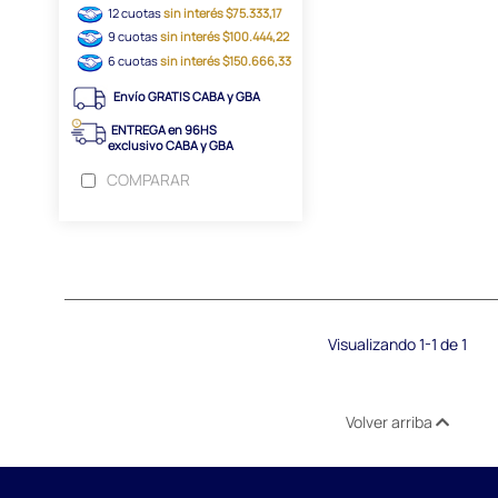
12 cuotas
sin interés $75.333,17
9 cuotas
sin interés $100.444,22
6 cuotas
sin interés $150.666,33
Envío GRATIS CABA y GBA
ENTREGA en 96HS
exclusivo CABA y GBA
COMPARAR
Visualizando 1-1 de 1
Volver arriba