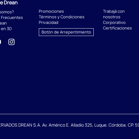
de Drean
Promociones
Trabajá con
 somos?
Términos y Condiciones
nosotros
 Frecuentes
Privacidad
Corporativo
rean
Certificaciones
 en 3D
Botón de Arrepentimiento
DOS DREAN S.A. Av. Américo E. Alladio 325, Luque. Córdoba. CP. 59