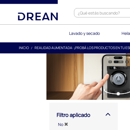
text.skipToContent
text.skipToNavigation
Lavado y secado
Hela
INICIO
REALIDAD AUMENTADA: ¡PROBÁ LOS PRODUCTOS EN TU ES
Filtro aplicado
No