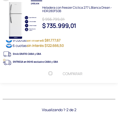
Heladera con freezer Cíclica 277 L Blanca Drean -
HDR280F50B
$ 956.799,01
$ 735.999,01
9 cuotas
sin interés $81.777,67
6 cuotas
sin interés $122.666,50
Envío GRATIS CABA y GBA
ENTREGA en 96HS exclusivo CABA y GBA
COMPARAR
Visualizando 1-2 de 2