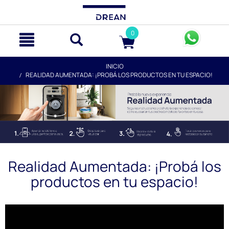
text.skipToContent
text.skipToNavigation
0
INICIO
REALIDAD AUMENTADA: ¡PROBÁ LOS PRODUCTOS EN TU ESPACIO!
Realidad Aumentada: ¡Probá los
productos en tu espacio!