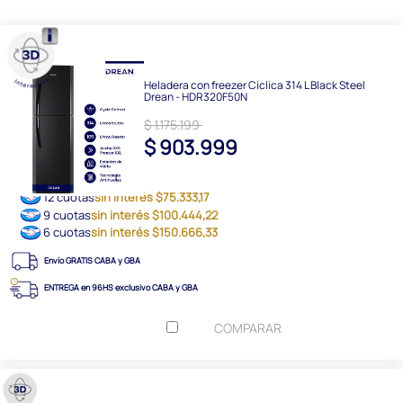
Heladera con freezer Cíclica 314 L Black Steel
Drean - HDR320F50N
$ 1.175.199
$ 903.999
12 cuotas
sin interés $75.333,17
9 cuotas
sin interés $100.444,22
6 cuotas
sin interés $150.666,33
Envío GRATIS CABA y GBA
ENTREGA en 96HS exclusivo CABA y GBA
COMPARAR