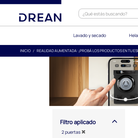
text.skipToContent
text.skipToNavigation
Lavado y secado
Hela
INICIO
REALIDAD AUMENTADA: ¡PROBÁ LOS PRODUCTOS EN TU ES
Filtro aplicado
2 puertas