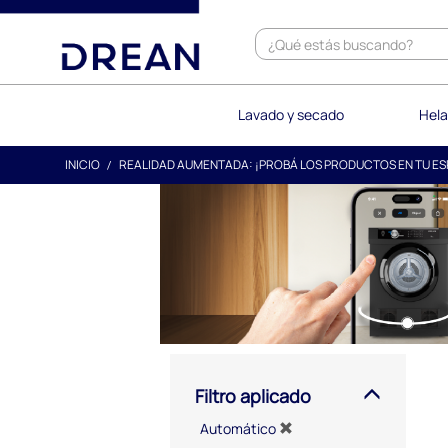
text.skipToContent
text.skipToNavigation
Lavado y secado
Hela
INICIO
REALIDAD AUMENTADA: ¡PROBÁ LOS PRODUCTOS EN TU ES
Filtro aplicado
Automático