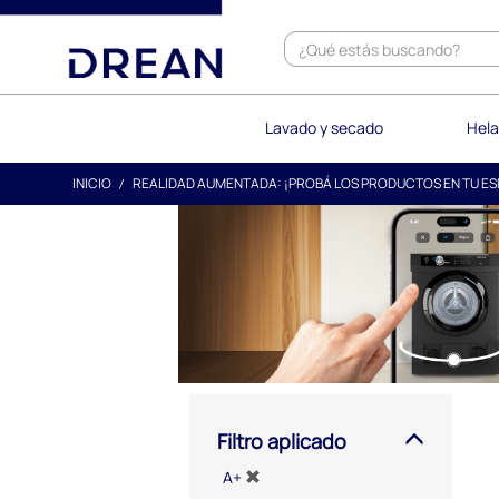
text.skipToContent
text.skipToNavigation
Lavado y secado
Hela
INICIO
REALIDAD AUMENTADA: ¡PROBÁ LOS PRODUCTOS EN TU ES
Filtro aplicado
A+