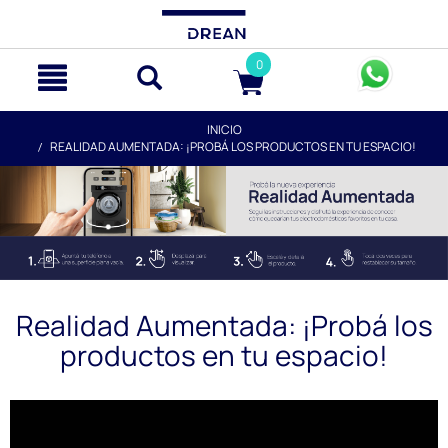
text.skipToContent
text.skipToNavigation
0
INICIO
REALIDAD AUMENTADA: ¡PROBÁ LOS PRODUCTOS EN TU ESPACIO!
Realidad Aumentada: ¡Probá los
productos en tu espacio!