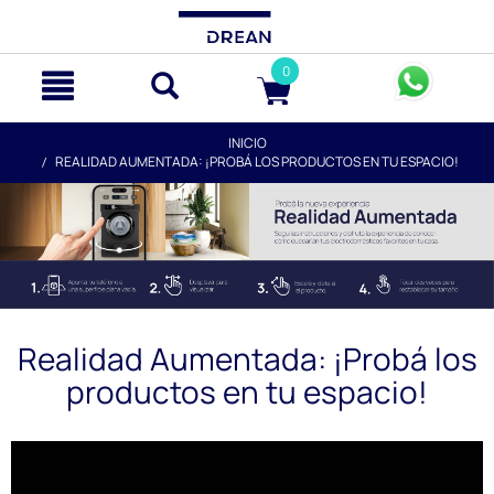
text.skipToContent
text.skipToNavigation
0
INICIO
REALIDAD AUMENTADA: ¡PROBÁ LOS PRODUCTOS EN TU ESPACIO!
Realidad Aumentada: ¡Probá los
productos en tu espacio!