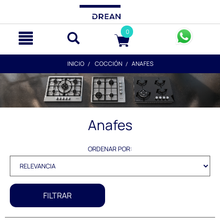
text.skipToContent
text.skipToNavigation
0
INICIO
COCCIÓN
ANAFES
Anafes
ORDENAR POR:
FILTRAR