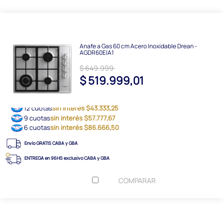
Anafe a Gas 60 cm Acero Inoxidable Drean -
AGDR60EIA1
$ 649.999
$ 519.999,01
12 cuotas
sin interés $43.333,25
9 cuotas
sin interés $57.777,67
6 cuotas
sin interés $86.666,50
Envío GRATIS CABA y GBA
ENTREGA en 96HS exclusivo CABA y GBA
COMPARAR