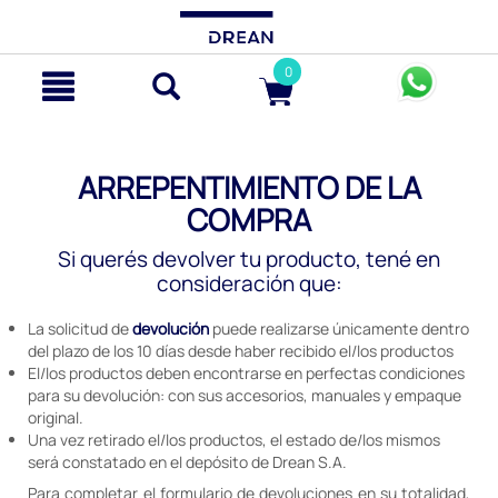
text.skipToContent
text.skipToNavigation
0
ARREPENTIMIENTO DE LA
COMPRA
Si querés devolver tu producto, tené en
consideración que:
La solicitud de
devolución
puede realizarse únicamente dentro
del plazo de los 10 días desde haber recibido el/los productos
El/los productos deben encontrarse en perfectas condiciones
para su devolución: con sus accesorios, manuales y empaque
original.
Una vez retirado el/los productos, el estado de/los mismos
será constatado en el depósito de Drean S.A.
Para completar el formulario de devoluciones en su totalidad,