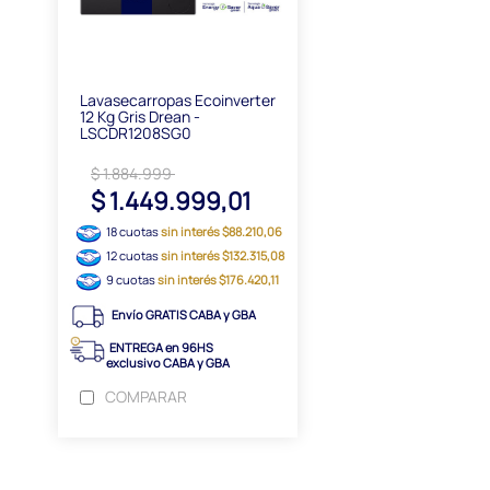
Lavasecarropas Ecoinverter
12 Kg Gris Drean -
LSCDR1208SG0
$ 1.884.999
$ 1.449.999,01
18 cuotas
sin interés $88.210,06
12 cuotas
sin interés $132.315,08
9 cuotas
sin interés $176.420,11
Envío GRATIS CABA y GBA
ENTREGA en 96HS
exclusivo CABA y GBA
COMPARAR