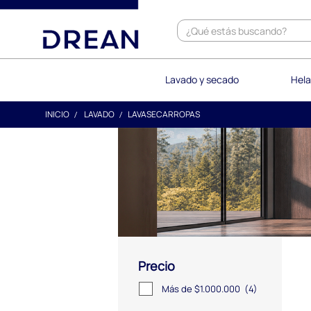
text.skipToContent
text.skipToNavigation
Lavado y secado
Hela
INICIO
LAVADO
LAVASECARROPAS
Precio
Más de $1.000.000
(4)