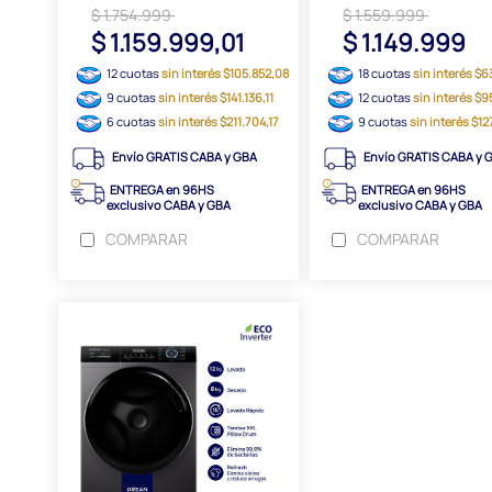
$ 1.754.999
$ 1.559.999
$ 1.159.999,01
$ 1.149.999
12 cuotas
sin interés $105.852,08
18 cuotas
sin interés $6
9 cuotas
sin interés $141.136,11
12 cuotas
sin interés $9
6 cuotas
sin interés $211.704,17
9 cuotas
sin interés $12
Envío GRATIS CABA y GBA
Envío GRATIS CABA y 
ENTREGA en 96HS
ENTREGA en 96HS
exclusivo CABA y GBA
exclusivo CABA y GBA
COMPARAR
COMPARAR