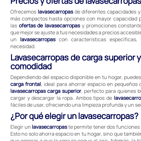
Precios y ofertas de lavasecarropa
Ofrecemos
lavasecarropas
de diferentes capacidades y
más compactos hasta opciones con mayor capacidad pa
las
ofertas de lavasecarropas
y promociones constante
que mejor se ajuste a tus necesidades a precios accesibl
un
lavasecarropas
con características específicas
necesidad.
Lavasecarropas de carga superior y 
comodidad
Dependiendo del espacio disponible en tu hogar, puedes
carga frontal
, ideal para ahorrar espacio en pequeños
lavasecarropas carga superior
, perfecto para quienes
cargar y descargar la ropa. Ambos tipos de
lavasecarr
fáciles de usar, ofreciendo una limpieza profunda y un s
¿Por qué elegir un lavasecarropas?
Elegir un
lavasecarropas
te permite tener dos funciones 
Esto no solo ahorra espacio en tu hogar, sino que tambié
que esperar a que la ropa se seque al aire. Además, la 