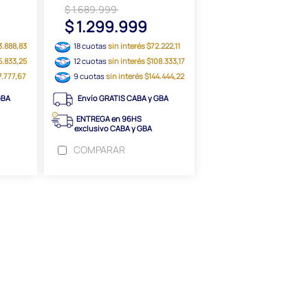
$ 1.689.999
$ 1.299.999
3.888,83
18 cuotas
sin interés $72.222,11
5.833,25
12 cuotas
sin interés $108.333,17
7.777,67
9 cuotas
sin interés $144.444,22
GBA
Envío GRATIS CABA y GBA
ENTREGA en 96HS
exclusivo CABA y GBA
COMPARAR