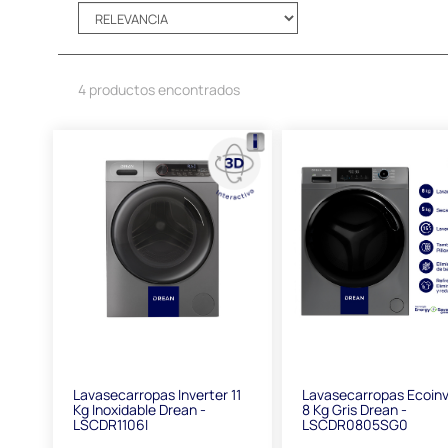
4 productos encontrados
Lavasecarropas Inverter 11
Lavasecarropas Ecoinv
Kg Inoxidable Drean -
8 Kg Gris Drean -
LSCDR1106I
LSCDR0805SG0