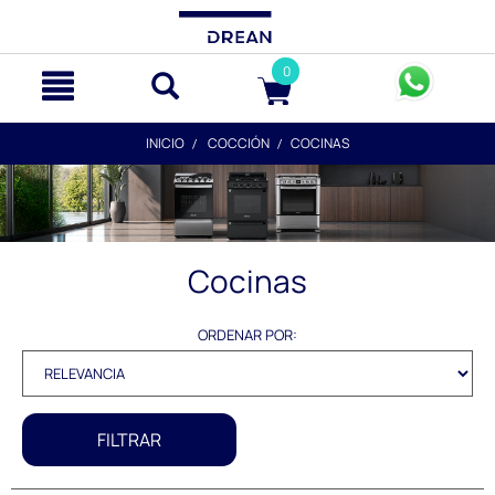
text.skipToContent
text.skipToNavigation
0
INICIO
COCCIÓN
COCINAS
Cocinas
ORDENAR POR:
FILTRAR