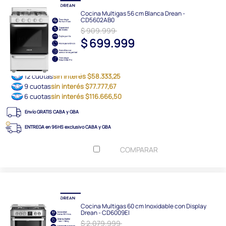
Cocina Multigas 56 cm Blanca Drean -
CD5602AB0
$ 909.999
$ 699.999
12 cuotas
sin interés $58.333,25
9 cuotas
sin interés $77.777,67
6 cuotas
sin interés $116.666,50
Envío GRATIS CABA y GBA
ENTREGA en 96HS exclusivo CABA y GBA
COMPARAR
Cocina Multigas 60 cm Inoxidable con Display
Drean - CD6009EI
$ 2.079.999