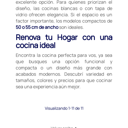
excelente opción. Para quienes priorizan el
diseño, las cocinas blancas o con tapa de
vidrio ofrecen elegancia. Si el espacio es un
factor importante, los modelos compactos de
50 o 55 cm de ancho
son ideales.
Renova tu Hogar con una
cocina ideal
Encontra la cocina perfecta para vos, ya sea
que busques una opción funcional y
compacta o un diseño más grande con
acabados modernos. Descubrí variedad en
tamaños, colores y precios para que cocinar
sea una experiencia aún mejor.
Visualizando 1-11 de 11