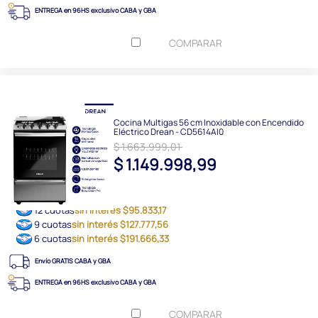
ENTREGA en 96HS exclusivo CABA y GBA
COMPARAR
Cocina Multigas 56 cm Inoxidable con Encendido
Eléctrico Drean - CD5614AI0
$ 1.663.999,01
$ 1.149.998,99
12 cuotas
sin interés $95.833,17
9 cuotas
sin interés $127.777,56
6 cuotas
sin interés $191.666,33
Envío GRATIS CABA y GBA
ENTREGA en 96HS exclusivo CABA y GBA
COMPARAR