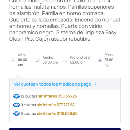
Cocina multigas de 56 cm. Color blanco. 4
hornallas multitamaños. Parrillas superiores
de alambrón. Parrilla en horno cromada.
Cubierta sellada enlozada. Encendido manual
en horno y hornallas. Puerta con vidrio
panorámico negro. Sistema de limpieza Easy
Clean Pro. Cajón asador rebatible.
Alto:
Peso:
Ancho:
Profundidad:
86,00
31,80
56,00 cm
62,00 cm
cm
kg
Ver cuotas y todos los medios de pago
>
12 cuotas
sin interés $58.333,25
9 cuotas
sin interés $77.777,67
6 cuotas
sin interés $116.666,50