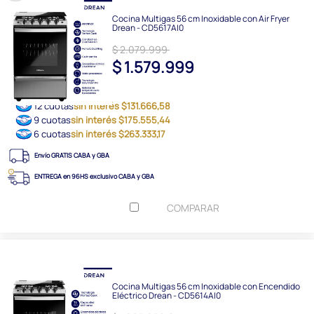
Cocina Multigas 56 cm Inoxidable con Air Fryer
Drean - CD5617AI0
$ 2.079.999
$ 1.579.999
12 cuotas
sin interés $131.666,58
9 cuotas
sin interés $175.555,44
6 cuotas
sin interés $263.333,17
Envío GRATIS CABA y GBA
ENTREGA en 96HS exclusivo CABA y GBA
COMPARAR
Cocina Multigas 56 cm Inoxidable con Encendido
Eléctrico Drean - CD5614AI0