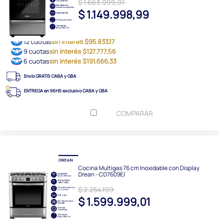
$ 1.663.999,01
$ 1.149.998,99
12 cuotas
sin interés $95.833,17
9 cuotas
sin interés $127.777,56
6 cuotas
sin interés $191.666,33
Envío GRATIS CABA y GBA
ENTREGA en 96HS exclusivo CABA y GBA
COMPARAR
Cocina Multigas 76 cm Inoxidable con Display
Drean - CD7609EI
$ 2.254.199
$ 1.599.999,01