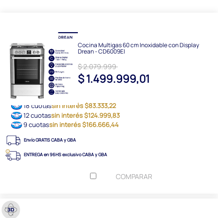
Cocina Multigas 60 cm Inoxidable con Display
Drean - CD6009EI
$ 2.079.999
$ 1.499.999,01
18 cuotas
sin interés $83.333,22
12 cuotas
sin interés $124.999,83
9 cuotas
sin interés $166.666,44
Envío GRATIS CABA y GBA
ENTREGA en 96HS exclusivo CABA y GBA
COMPARAR