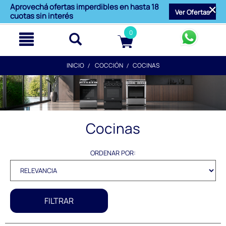
text.skipToContent
text.skipToNavigation
Aprovechá ofertas imperdibles en hasta 18
Ver Ofertas
cuotas sin interés
0
INICIO
COCCIÓN
COCINAS
Cocinas
ORDENAR POR:
FILTRAR