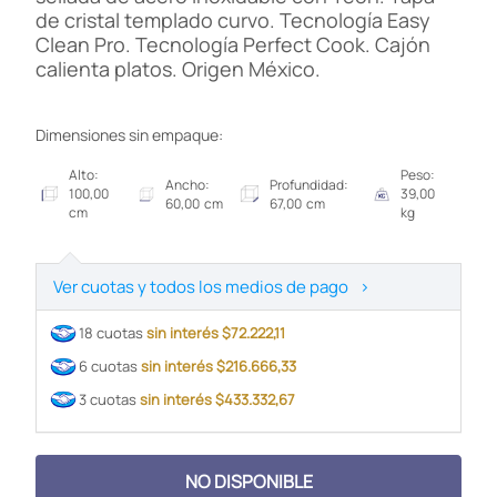
de cristal templado curvo. Tecnología Easy
Clean Pro. Tecnología Perfect Cook. Cajón
calienta platos. Origen México.
Dimensiones sin empaque:
Alto:
Peso:
Ancho:
Profundidad:
100,00
39,00
60,00 cm
67,00 cm
cm
kg
Ver cuotas y todos los medios de pago
>
18 cuotas
sin interés $72.222,11
6 cuotas
sin interés $216.666,33
3 cuotas
sin interés $433.332,67
NO DISPONIBLE