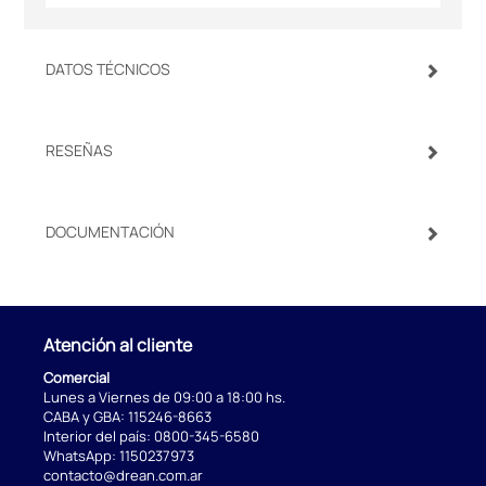
DATOS TÉCNICOS
RESEÑAS
DOCUMENTACIÓN
Atención al cliente
Comercial
Lunes a Viernes de 09:00 a 18:00 hs.
CABA y GBA:
115246-8663
Interior del país:
0800-345-6580
WhatsApp:
1150237973
contacto@drean.com.ar