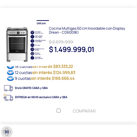
Cocina Multigas 60 cm Inoxidable con Display
Drean - CD6009EI
$ 2.079.999
$ 1.499.999,01
18 cuotas
sin interés $83.333,22
12 cuotas
sin interés $124.999,83
9 cuotas
sin interés $166.666,44
Envío GRATIS CABA y GBA
ENTREGA en 96HS exclusivo CABA y GBA
COMPARAR