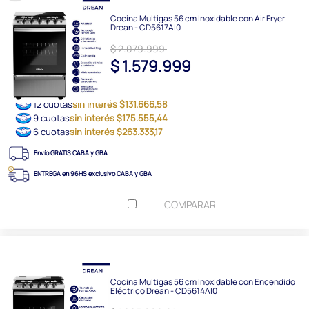
Cocina Multigas 56 cm Inoxidable con Air Fryer
Drean - CD5617AI0
$ 2.079.999
$ 1.579.999
12 cuotas
sin interés $131.666,58
9 cuotas
sin interés $175.555,44
6 cuotas
sin interés $263.333,17
Envío GRATIS CABA y GBA
ENTREGA en 96HS exclusivo CABA y GBA
COMPARAR
Cocina Multigas 56 cm Inoxidable con Encendido
Eléctrico Drean - CD5614AI0