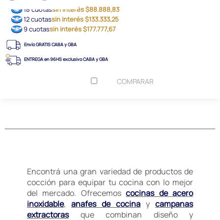
18 cuotas
sin interés $88.888,83
12 cuotas
sin interés $133.333,25
9 cuotas
sin interés $177.777,67
Envío GRATIS CABA y GBA
ENTREGA en 96HS exclusivo CABA y GBA
COMPARAR
Encontrá una gran variedad de productos de
cocción para equipar tu cocina con lo mejor
del mercado. Ofrecemos
cocinas de acero
inoxidable
,
anafes de cocina
y
campanas
extractoras
que combinan diseño y