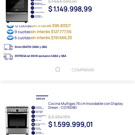
$ 1.663.999,01
$ 1.149.998,99
12 cuotas
sin interés $95.833,17
9 cuotas
sin interés $127.777,56
6 cuotas
sin interés $191.666,33
Envío GRATIS CABA y GBA
ENTREGA en 96HS exclusivo CABA y GBA
COMPARAR
Cocina Multigas 76 cm Inoxidable con Display
Drean - CD7609EI
$ 2.254.199
$ 1.599.999,01