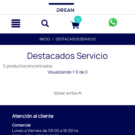
text.skipToContent
text.skipToNavigation
0
INICIO
DESTACADOS SERVICIO
Destacados Servicio
0 productos encontrados
Visualizando 1-0 de 0
Volver arriba
Atención al cliente
Comercial
Lunes a Viernes de 09:00 a 18:00 hs.