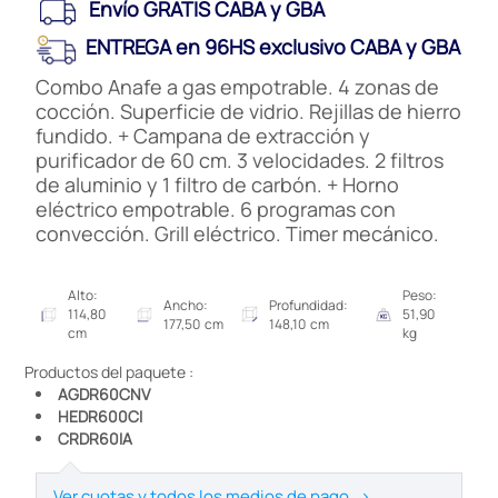
Envío GRATIS CABA y GBA
ENTREGA en 96HS exclusivo CABA y GBA
Combo Anafe a gas empotrable. 4 zonas de
cocción. Superficie de vidrio. Rejillas de hierro
fundido. + Campana de extracción y
purificador de 60 cm. 3 velocidades. 2 filtros
de aluminio y 1 filtro de carbón. + Horno
eléctrico empotrable. 6 programas con
convección. Grill eléctrico. Timer mecánico.
Alto:
Peso:
Ancho:
Profundidad:
114,80
51,90
177,50 cm
148,10 cm
cm
kg
Productos del paquete :
AGDR60CNV
HEDR600CI
CRDR60IA
Ver cuotas y todos los medios de pago
>