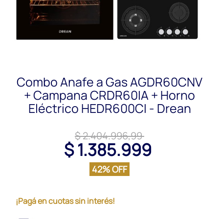
Combo Anafe a Gas AGDR60CNV
+ Campana CRDR60IA + Horno
Eléctrico HEDR600CI - Drean
$ 2.404.996,99
$ 1.385.999
42% OFF
¡Pagá en cuotas sin interés!