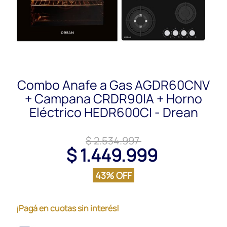
Combo Anafe a Gas AGDR60CNV
+ Campana CRDR90IA + Horno
Eléctrico HEDR600CI - Drean
$ 2.534.997
$ 1.449.999
43% OFF
¡Pagá en cuotas sin interés!