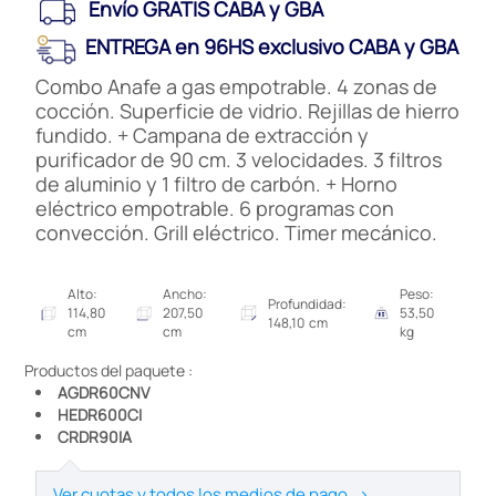
Envío GRATIS CABA y GBA
ENTREGA en 96HS exclusivo CABA y GBA
Combo Anafe a gas empotrable. 4 zonas de
cocción. Superficie de vidrio. Rejillas de hierro
fundido. + Campana de extracción y
purificador de 90 cm. 3 velocidades. 3 filtros
de aluminio y 1 filtro de carbón. + Horno
eléctrico empotrable. 6 programas con
convección. Grill eléctrico. Timer mecánico.
Alto:
Ancho:
Peso:
Profundidad:
114,80
207,50
53,50
148,10 cm
cm
cm
kg
Productos del paquete :
AGDR60CNV
HEDR600CI
CRDR90IA
Ver cuotas y todos los medios de pago
>