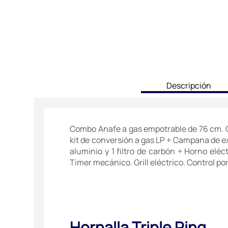
current
Descripción
tab:
Combo Anafe a gas empotrable de 76 cm. Col
kit de conversión a gas LP + Campana de ext
aluminio y 1 filtro de carbón + Horno elé
Timer mecánico. Grill eléctrico. Control por 
Hornalla Triple Ring