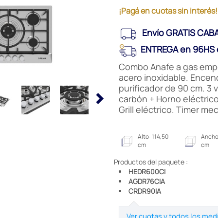
¡Pagá en cuotas sin interés!
Envío GRATIS CABA
ENTREGA en 96HS e
Combo Anafe a gas empot
acero inoxidable. Ence
purificador de 90 cm. 3 ve
carbón + Horno eléctric
Grill eléctrico. Timer me
Alto: 114,50
Ancho
cm
cm
Productos del paquete :
HEDR600CI
AGDR76CIA
CRDR90IA
Ver cuotas y todos los med