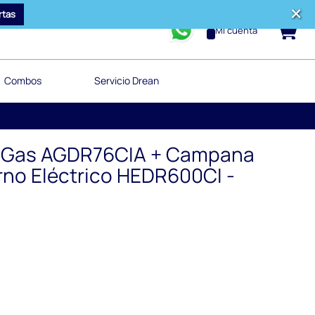
rtas
0
Mi cuenta
Combos
Servicio Drean
 Gas AGDR76CIA + Campana
no Eléctrico HEDR600CI -