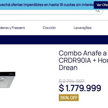
vechá ofertas imperdibles en hasta 18 cuotas sin interés
Ver Ofe
deras y Freezers
Cocción
Lavavajillas
Combo Anafe a
CRDR90IA + Hor
Drean
$ 2.794.997
$ 1.779.999
36% OFF