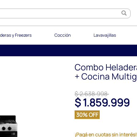
deras y Freezers
Cocción
Lavavajillas
Combo Heladera
+ Cocina Multi
$ 2.638.998
$ 1.859.999
30% OFF
¡Pagá en cuotas sin interés!