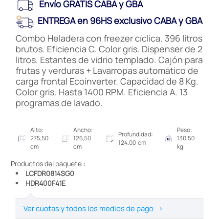
Envío GRATIS CABA y GBA
ENTREGA en 96HS exclusivo CABA y GBA
Combo Heladera con freezer cíclica. 396 litros
brutos. Eficiencia C. Color gris. Dispenser de 2
litros. Estantes de vidrio templado. Cajón para
frutas y verduras + Lavarropas automático de
carga frontal Ecoinverter. Capacidad de 8 Kg.
Color gris. Hasta 1400 RPM. Eficiencia A. 13
programas de lavado.
Alto:
Ancho:
Peso:
Profundidad:
275,50
126,50
130,50
124,00 cm
cm
cm
kg
Productos del paquete :
LCFDR0814SG0
HDR400F41E
Ver cuotas y todos los medios de pago
>