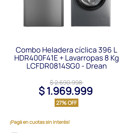
Combo Heladera cíclica 396 L
HDR400F41E + Lavarropas 8 Kg
LCFDR0814SG0 - Drean
$ 2.690.998
$ 1.969.999
27% OFF
¡Pagá en cuotas sin interés!