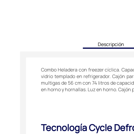
current
Descripción
tab:
Combo Heladera con freezer cíclica. Capacid
vidrio templado en refrigerador. Cajón pa
multigas de 56 cm con 74 litros de capacida
en horno y hornallas. Luz en horno. Cajón pa
Tecnología Cycle Defr