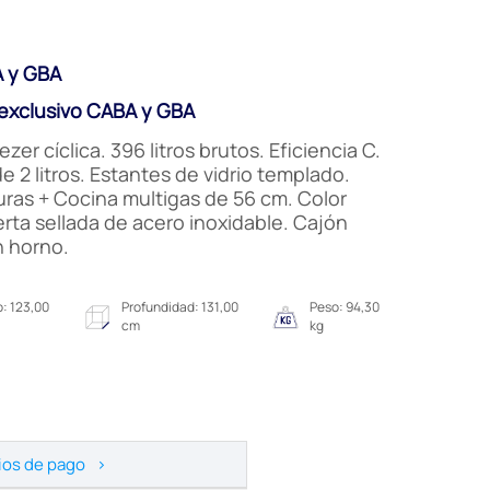
 y GBA
xclusivo CABA y GBA
r cíclica. 396 litros brutos. Eficiencia C.
e 2 litros. Estantes de vidrio templado.
uras + Cocina multigas de 56 cm. Color
erta sellada de acero inoxidable. Cajón
en horno.
: 123,00
Profundidad: 131,00
Peso: 94,30
cm
kg
ios de pago
>