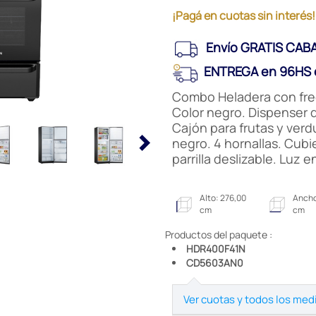
¡Pagá en cuotas sin interés!
Envío GRATIS CABA
ENTREGA en 96HS e
Combo Heladera con freeze
Color negro. Dispenser d
Cajón para frutas y verd
negro. 4 hornallas. Cubi
parrilla deslizable. Luz 
Alto: 276,00
Ancho
cm
cm
Productos del paquete :
HDR400F41N
CD5603AN0
Ver cuotas y todos los med