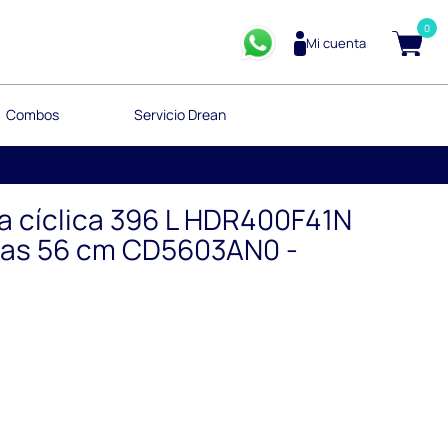
0
Mi cuenta
Combos
Servicio Drean
 cíclica 396 L HDR400F41N
gas 56 cm CD5603AN0 -