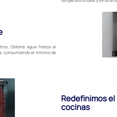
temperatura ideal y evitá la 
e
itros. Obtené agua fresca al
era, consumiendo el mínimo de
Redefinimos el
cocinas