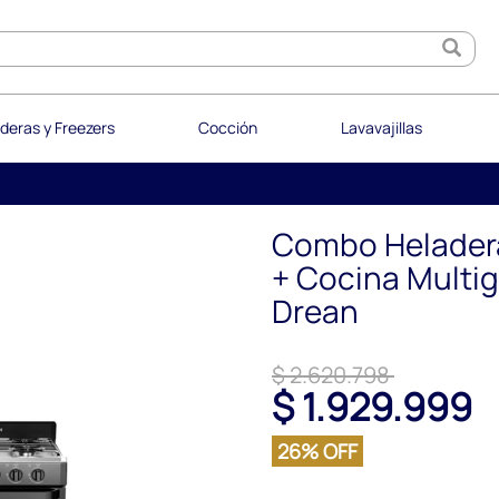
deras y Freezers
Cocción
Lavavajillas
Combo Heladera
+ Cocina Multi
Drean
$ 2.620.798
$ 1.929.999
26% OFF