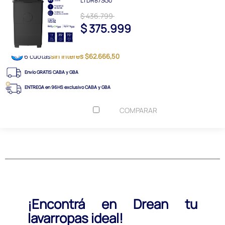
LTDR87SG0
$ 436.799
$ 375.999
6 cuotas
sin interés $62.666,50
Envío GRATIS CABA y GBA
ENTREGA en 96HS exclusivo CABA y GBA
COMPARAR
¡Encontrá en Drean tu
lavarropas ideal!