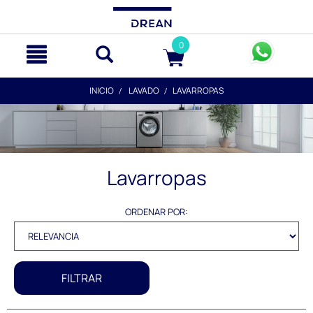
text.skipToContent
text.skipToNavigation
0
INICIO
LAVADO
LAVARROPAS
Lavarropas
ORDENAR POR:
FILTRAR