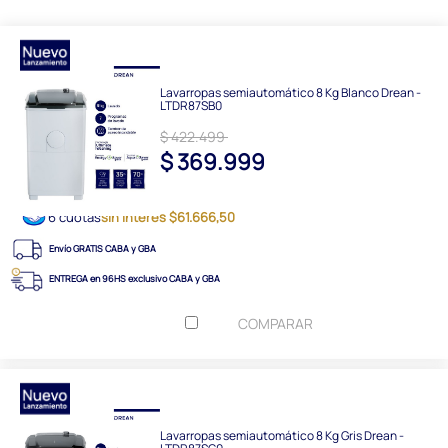
Lavarropas semiautomático 8 Kg Blanco Drean -
LTDR87SB0
$ 422.499
$ 369.999
6 cuotas
sin interés $61.666,50
Envío GRATIS CABA y GBA
ENTREGA en 96HS exclusivo CABA y GBA
COMPARAR
Lavarropas semiautomático 8 Kg Gris Drean -