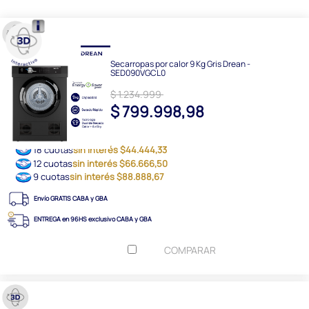
Secarropas por calor 9 Kg Gris Drean -
SED090VGCL0
$ 1.234.999
$ 799.998,98
18 cuotas
sin interés $44.444,33
12 cuotas
sin interés $66.666,50
9 cuotas
sin interés $88.888,67
Envío GRATIS CABA y GBA
ENTREGA en 96HS exclusivo CABA y GBA
COMPARAR