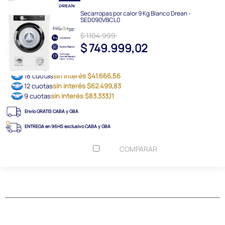
Secarropas por calor 9 Kg Blanco Drean -
SED090VBCL0
$ 1.104.999
$ 749.999,02
18 cuotas
sin interés $41.666,56
12 cuotas
sin interés $62.499,83
9 cuotas
sin interés $83.333,11
Envío GRATIS CABA y GBA
ENTREGA en 96HS exclusivo CABA y GBA
COMPARAR