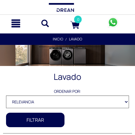
text.skipToContent
text.skipToNavigation
0
INICIO
LAVADO
Lavado
ORDENAR POR:
FILTRAR