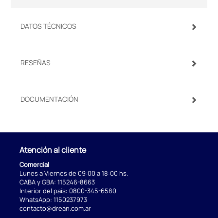
DATOS TÉCNICOS
RESEÑAS
DOCUMENTACIÓN
Atención al cliente
Comercial
Lunes a Viernes de 09:00 a 18:00 hs.
CABA y GBA:
115246-8663
Interior del país:
0800-345-6580
WhatsApp:
1150237973
contacto@drean.com.ar