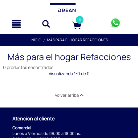
text.skipToContent
text.skipToNavigation
0
INICIO
MÁS PARA EL HOGAR REFACCIONES
Más para el hogar Refacciones
0 productos encontrados
Visualizando 1-0 de 0
Volver arriba
Atención al cliente
Comercial
Lunes a Viernes de 09:00 a 18:00 hs.