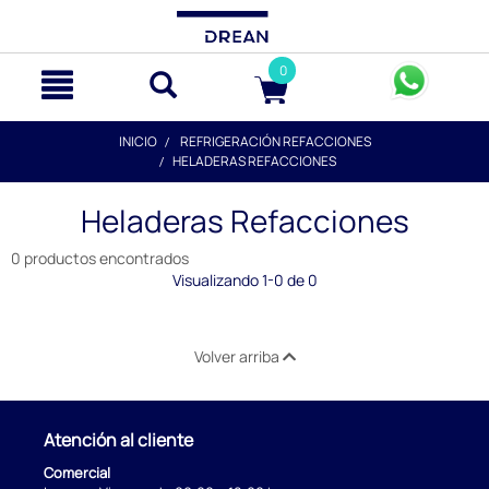
text.skipToContent
text.skipToNavigation
0
INICIO
REFRIGERACIÓN REFACCIONES
HELADERAS REFACCIONES
Heladeras Refacciones
0 productos encontrados
Visualizando 1-0 de 0
Volver arriba
Atención al cliente
Comercial