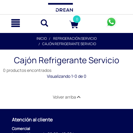
text.skipToContent
text.skipToNavigation
0
INICIO
REFRIGERACIÓN SERVICIO
CAJÓN REFRIGERANTE SERVICIO
Cajón Refrigerante Servicio
0 productos encontrados
Visualizando 1-0 de 0
Volver arriba
Atención al cliente
Comercial