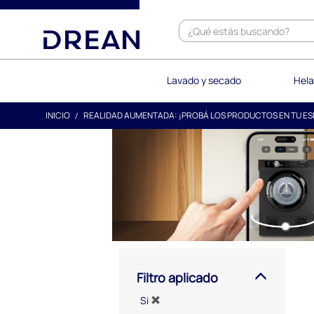
text.skipToContent
text.skipToNavigation
Lavado y secado
Hela
INICIO
REALIDAD AUMENTADA: ¡PROBÁ LOS PRODUCTOS EN TU ES
Filtro aplicado
Si