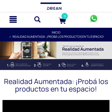
text.skipToContent
text.skipToNavigation
0
INICIO
REALIDAD AUMENTADA: ¡PROBÁ LOS PRODUCTOS EN TU ESPACIO!
Realidad Aumentada: ¡Probá los
productos en tu espacio!