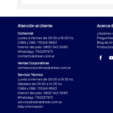
Atención al cliente
Acerca 
Comercial
¿Quiénes
Lunes a Viernes de 09:00 a 18:00 hs.
Preguntas
CABA y GBA:
115246-8663
Blog de D
Interior del país:
0800-345-6580
Productos
WhatsApp:
1150237973
contacto@drean.com.ar
Ventas Corporativas
ventascorporativas@drean.com.ar
Servicio Técnico
Lunes a Viernes de 09:00 a 19:30 hs.
Sábados de 09:00 a 14:00 hs.
CABA y GBA:
115246-8663
Interior del país:
0800-345-6580
WhatsApp:
1150237973
serviciodrean@drean.com.ar
Más información