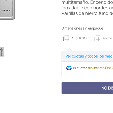
multitamaño. Encendido 
inoxidable con bordes an
Parrillas de hierro fundi
Dimensiones sin empaque:
Alto: 9,50 cm
Ancho:
Ver cuotas y todos los med
18 cuotas
sin interés $68
NO DI