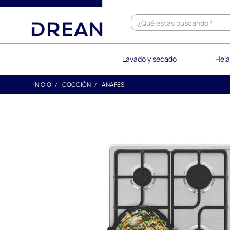
text.skipToContent
text.skipToNavigation
Lavado y secado
Hela
INICIO
COCCIÓN
ANAFES