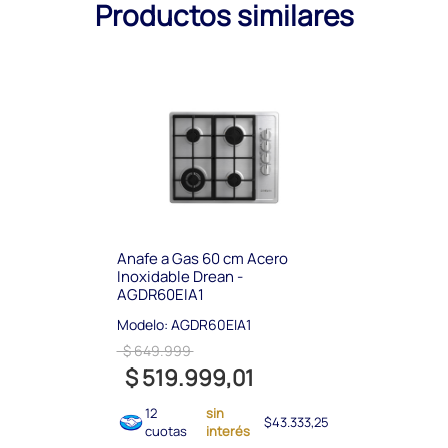
Productos similares
Anafe a Gas 60 cm Acero
Inoxidable Drean -
AGDR60EIA1
Modelo: AGDR60EIA1
$ 649.999
$ 519.999,01
12
sin
$43.333,25
cuotas
interés