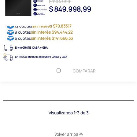
$ 1.104.999
$ 849.998,99
12 cuotas
sin interés $70.833,17
9 cuotas
sin interés $94.444,22
6 cuotas
sin interés $141.666,33
Envío GRATIS CABA y GBA
ENTREGA en 96HS exclusivo CABA y GBA
COMPARAR
Visualizando 1-3 de 3
Volver arriba