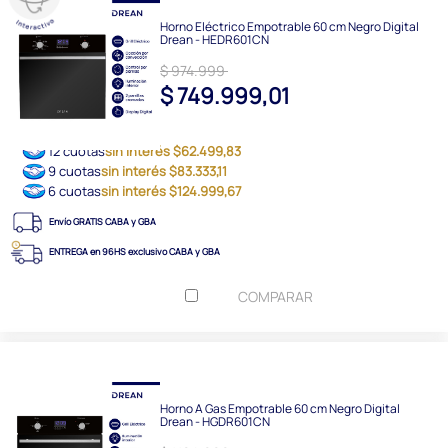
Horno Eléctrico Empotrable 60 cm Negro Digital
Drean - HEDR601CN
$ 974.999
$ 749.999,01
12 cuotas
sin interés $62.499,83
9 cuotas
sin interés $83.333,11
6 cuotas
sin interés $124.999,67
Envío GRATIS CABA y GBA
ENTREGA en 96HS exclusivo CABA y GBA
COMPARAR
Horno A Gas Empotrable 60 cm Negro Digital
Drean - HGDR601CN