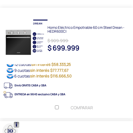
Horno Eléctrico Empotrable 60 cm Steel Drean -
HEDR600CI
$ 909.999
$ 699.999
12 cuotas
sin interés $58.333,25
9 cuotas
sin interés $77.777,67
6 cuotas
sin interés $116.666,50
Envío GRATIS CABA y GBA
ENTREGA en 96HS exclusivo CABA y GBA
COMPARAR