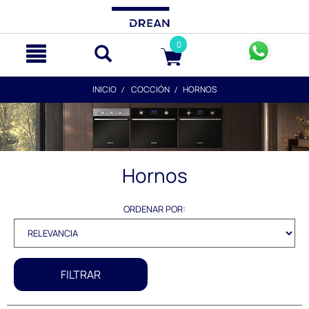
text.skipToContent
text.skipToNavigation
0
INICIO
COCCIÓN
HORNOS
Hornos
ORDENAR POR:
FILTRAR