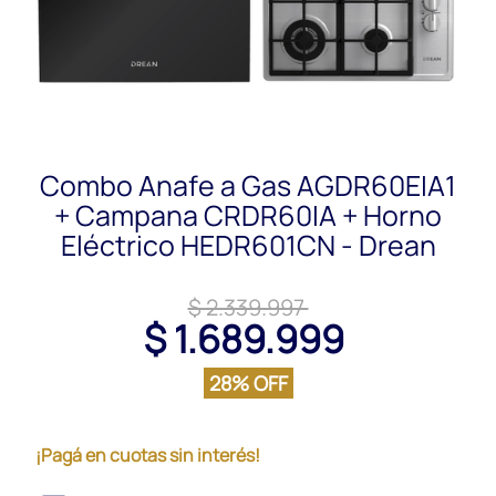
Combo Anafe a Gas AGDR60EIA1
+ Campana CRDR60IA + Horno
Eléctrico HEDR601CN - Drean
$ 2.339.997
$ 1.689.999
28% OFF
¡Pagá en cuotas sin interés!