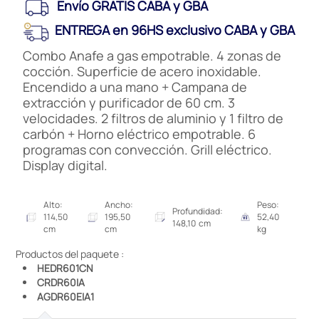
Envío GRATIS CABA y GBA
ENTREGA en 96HS exclusivo CABA y GBA
Combo Anafe a gas empotrable. 4 zonas de
cocción. Superficie de acero inoxidable.
Encendido a una mano + Campana de
extracción y purificador de 60 cm. 3
velocidades. 2 filtros de aluminio y 1 filtro de
carbón + Horno eléctrico empotrable. 6
programas con convección. Grill eléctrico.
Display digital.
Alto:
Ancho:
Peso:
Profundidad:
114,50
195,50
52,40
148,10 cm
cm
cm
kg
Productos del paquete :
HEDR601CN
CRDR60IA
AGDR60EIA1