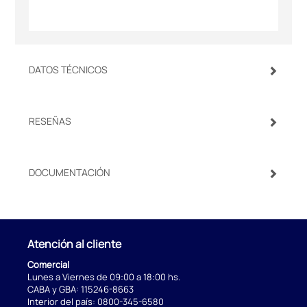
DATOS TÉCNICOS
RESEÑAS
DOCUMENTACIÓN
Atención al cliente
Comercial
Lunes a Viernes de 09:00 a 18:00 hs.
CABA y GBA:
115246-8663
Interior del país:
0800-345-6580