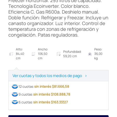
Freezer horizontal. 293 litros de capacidad.
Tecnología Ecoinverter. Color blanco.
Eficiencia C. Gas R600a. Deshielo manual.
Doble función: Refrigerar y Freezar. Incluye un
canasto organizador. Luz interior. Control de
temperatura con zonas de refrigeración y
congelación. Patas reguladoras.
Alto:
Ancho:
Peso:
Profundidad:
84,40
106,50
36,00
59,20 cm
cm
cm
kg
Ver cuotas y todos los medios de pago
>
12 cuotas
sin interés $81.666,58
9 cuotas
sin interés $108.888,78
6 cuotas
sin interés $163.333,17