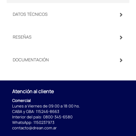
DATOS TÉCNICOS
RESEÑAS
DOCUMENTACIÓN
Atención al cliente
Comercial
Lunes a Viernes de 09:00 a 18:00 hs.
CABA y GBA:
115246-8663
Interior del país:
0800-345-6580
WhatsApp:
1150237973
contacto@drean.com.ar