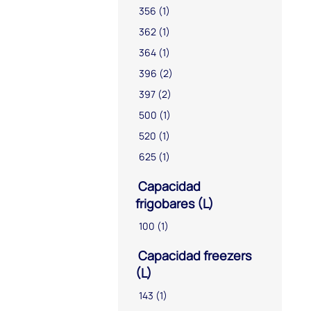
356
(1)
362
(1)
364
(1)
396
(2)
397
(2)
500
(1)
520
(1)
625
(1)
Capacidad
frigobares (L)
100
(1)
Capacidad freezers
(L)
143
(1)