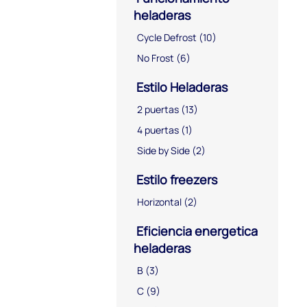
heladeras
Cycle Defrost
(10)
No Frost
(6)
Estilo Heladeras
2 puertas
(13)
4 puertas
(1)
Side by Side
(2)
Estilo freezers
Horizontal
(2)
Eficiencia energetica
heladeras
B
(3)
C
(9)