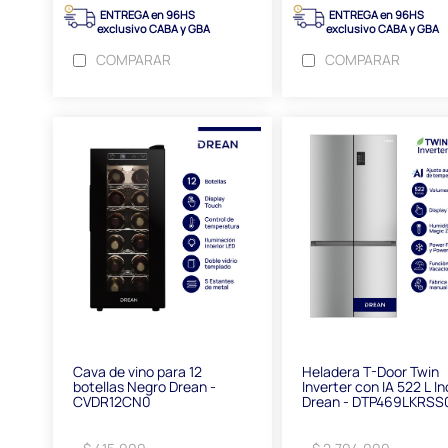
ENTREGA en 96HS
ENTREGA en 96HS
exclusivo CABA y GBA
exclusivo CABA y GBA
COMPARAR
COMPARAR
Cava de vino para 12
Heladera T-Door Twin
botellas Negro Drean -
Inverter con IA 522 L I
CVDR12CN0
Drean - DTP469LKRSS