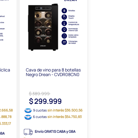
íclica
Cava de vino para 8 botellas
Negro Drean - CVDR08CN0
$ 389.999
$ 299.999
72.666,58
9 cuotas
sin interés $36.500,56
6.888,78
6 cuotas
sin interés $54.750,83
5.333,17
Envío GRATIS CABA y GBA
GBA