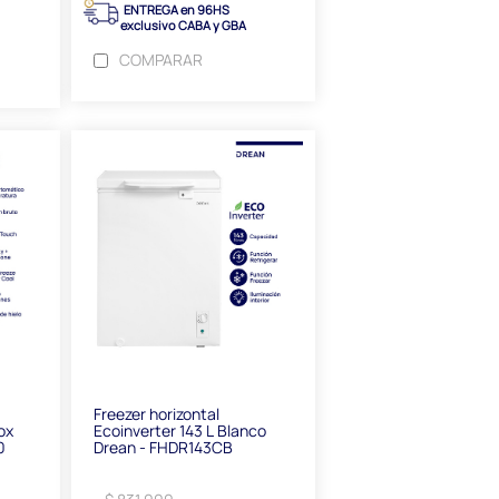
ENTREGA en 96HS
exclusivo CABA y GBA
COMPARAR
Freezer horizontal
nox
Ecoinverter 143 L Blanco
0
Drean - FHDR143CB