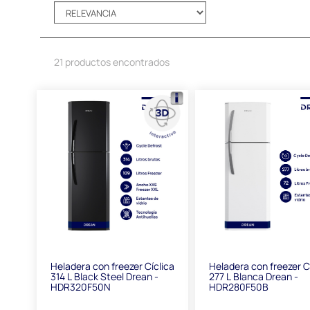
21 productos encontrados
Heladera con freezer Cíclica
Heladera con freezer C
314 L Black Steel Drean -
277 L Blanca Drean -
HDR320F50N
HDR280F50B