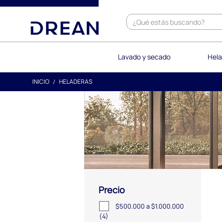
text.skipToContent
text.skipToNavigation
Lavado y secado
Hela
INICIO
HELADERAS
Precio
$500.000 a $1.000.000
(4)