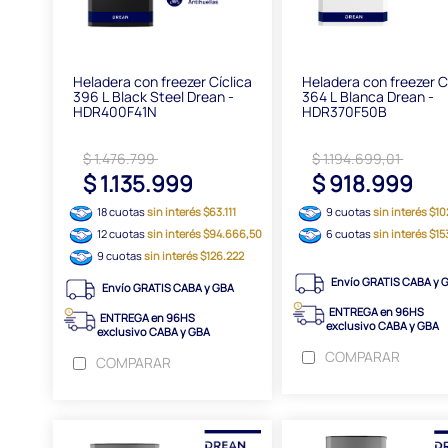
Heladera con freezer Cíclica
Heladera con freezer C
396 L Black Steel Drean -
364 L Blanca Drean -
HDR400F41N
HDR370F50B
$ 1.476.799
$ 1.194.699,01
$ 1.135.999
$ 918.999
18 cuotas
sin interés $63.111
9 cuotas
sin interés $10
12 cuotas
sin interés $94.666,50
6 cuotas
sin interés $1
9 cuotas
sin interés $126.222
Envío GRATIS CABA y 
Envío GRATIS CABA y GBA
ENTREGA en 96HS
ENTREGA en 96HS
exclusivo CABA y GBA
exclusivo CABA y GBA
COMPARAR
COMPARAR