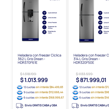
Heladera con freezer Cíclica
Heladera con freezer C
362 L Gris Drean -
314 L Gris Drean -
HDR370F61E
HDR320F50E
$ 1.318.199
$ 1.133.599
$ 1.013.999
$ 871.999,01
12 cuotas
sin interés $84.499,83
12 cuotas
sin interés $
9 cuotas
sin interés $112.666,44
9 cuotas
sin interés $9
6 cuotas
sin interés $168.999,67
6 cuotas
sin interés $14
Envío GRATIS CABA y GBA
Envío GRATIS CABA y 