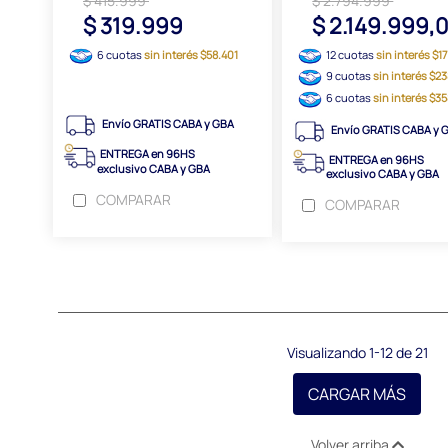
$ 415.999
$ 2.794.999
$ 319.999
$ 2.149.999,
6 cuotas
sin interés $58.401
12 cuotas
sin interés $1
9 cuotas
sin interés $2
6 cuotas
sin interés $35
Envío GRATIS CABA y GBA
Envío GRATIS CABA y 
ENTREGA en 96HS
ENTREGA en 96HS
exclusivo CABA y GBA
exclusivo CABA y GBA
COMPARAR
COMPARAR
Visualizando 1-12 de 21
CARGAR MÁS
Volver arriba