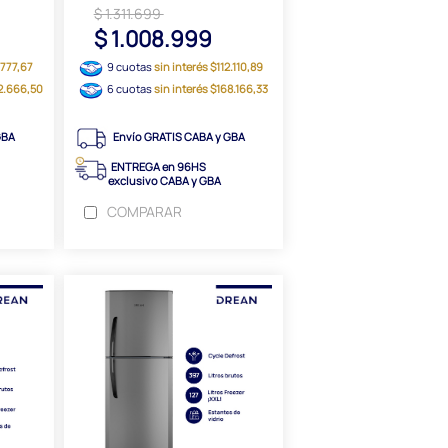
$ 1.311.699
$ 1.008.999
.777,67
9 cuotas
sin interés $112.110,89
22.666,50
6 cuotas
sin interés $168.166,33
GBA
Envío GRATIS CABA y GBA
ENTREGA en 96HS
exclusivo CABA y GBA
COMPARAR