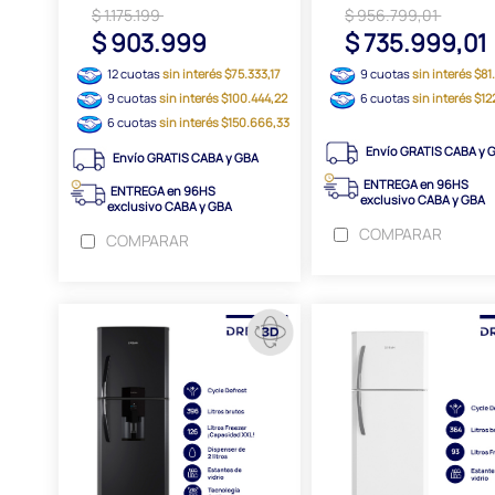
$ 1.175.199
$ 956.799,01
$ 903.999
$ 735.999,01
12 cuotas
sin interés $75.333,17
9 cuotas
sin interés $81
9 cuotas
sin interés $100.444,22
6 cuotas
sin interés $1
6 cuotas
sin interés $150.666,33
Envío GRATIS CABA y 
Envío GRATIS CABA y GBA
ENTREGA en 96HS
ENTREGA en 96HS
exclusivo CABA y GBA
exclusivo CABA y GBA
COMPARAR
COMPARAR