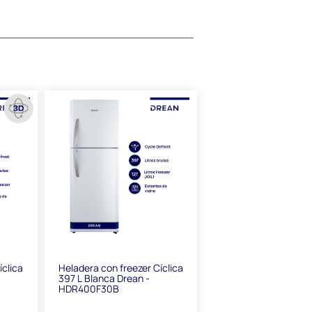
íclica
Heladera con freezer Cíclica
397 L Blanca Drean -
HDR400F30B