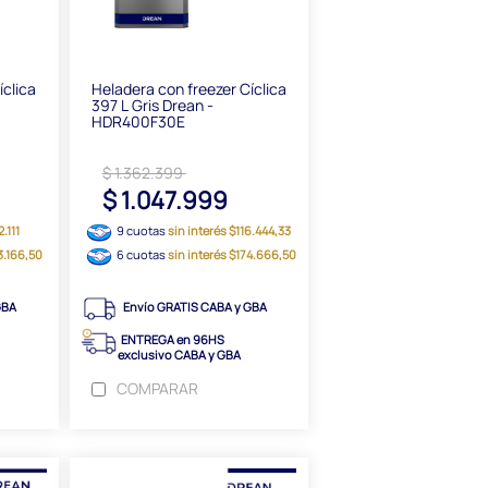
íclica
Heladera con freezer Cíclica
397 L Gris Drean -
HDR400F30E
$ 1.362.399
$ 1.047.999
2.111
9 cuotas
sin interés $116.444,33
53.166,50
6 cuotas
sin interés $174.666,50
GBA
Envío GRATIS CABA y GBA
ENTREGA en 96HS
exclusivo CABA y GBA
COMPARAR