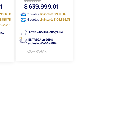
$ 831.999
01
$ 639.999,01
79.166,58
9 cuotas
sin interés $71.110,89
38.888,78
6 cuotas
sin interés $106.666,33
8.333,17
Envío GRATIS CABA y GBA
GBA
ENTREGA en 96HS
exclusivo CABA y GBA
COMPARAR