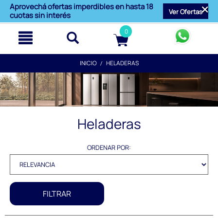
text.skipToContent
text.skipToNavigation
Aprovechá ofertas imperdibles en hasta 18
Ver Ofertas
cuotas sin interés
0
INICIO
HELADERAS
Heladeras
ORDENAR POR:
FILTRAR