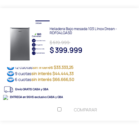
Heladera Bajo mesada 103 L Inox Drean -
RDF04LGAS0
$ 519.999
$ 399.999
12 cuotas
sin interés $33.333,25
9 cuotas
sin interés $44.444,33
6 cuotas
sin interés $66.666,50
Envío GRATIS CABA y GBA
ENTREGA en 96HS exclusivo CABA y GBA
COMPARAR