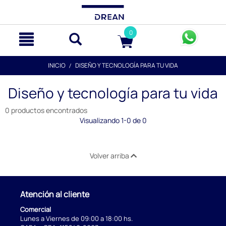
text.skipToContent
text.skipToNavigation
0
INICIO
DISEÑO Y TECNOLOGÍA PARA TU VIDA
Diseño y tecnología para tu vida
0 productos encontrados
Visualizando 1-0 de 0
Volver arriba
Atención al cliente
Comercial
Lunes a Viernes de 09:00 a 18:00 hs.