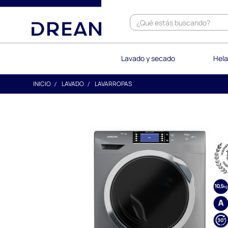
text.skipToContent
text.skipToNavigation
Lavado y secado
Hela
INICIO
LAVADO
LAVARROPAS