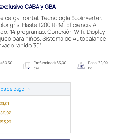
xclusivo CABA y GBA
 carga frontal. Tecnología Ecoinverter.
lor gris. Hasta 1200 RPM. Eficiencia A.
eo. 14 programas. Conexión Wifi. Display
queo para niños. Sistema de Autobalance.
vado rápido 30’.
: 59,50
Profundidad: 65,00
Peso: 72,00
cm
kg
ios de pago
>
126,61
.189,92
.253,22