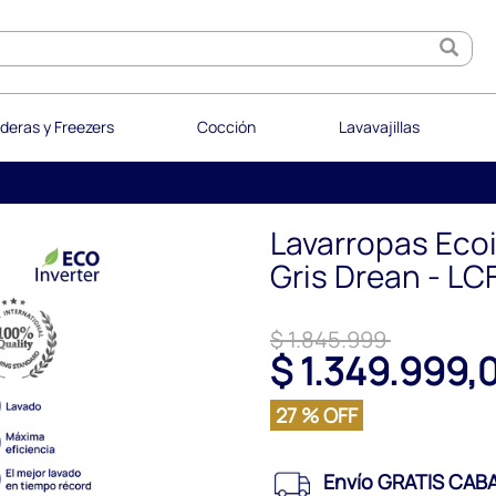
deras y Freezers
Cocción
Lavavajillas
Lavarropas Ecoi
Gris Drean - L
$ 1.845.999
$ 1.349.999,
27 % OFF
Envío GRATIS CABA