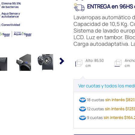
ENTREGA en 96HS e
Lavarropas automático de
Capacidad de 10,5 Kg. Co
Sistema de lavado europ
LCD. Luz en tambor. Blo
Carga autoadaptativa. La
Alto: 85,50
Ancho
cm
cm
Ver cuotas y todos los med
18 cuotas
sin interés $82.
12 cuotas
sin interés $123
9 cuotas
sin interés $164