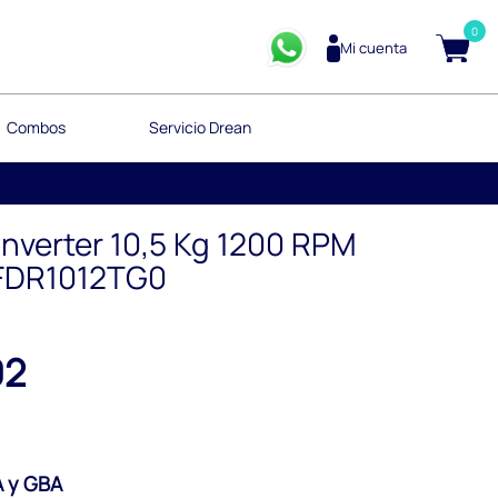
0
Mi cuenta
Combos
Servicio Drean
nverter 10,5 Kg 1200 RPM
CFDR1012TG0
02
 y GBA