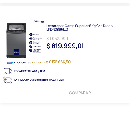
Lavarropas Carga Superior 8 Kg Gris Drean -
LPDR0865ILG
$ 1.052.999
$ 819.999,01
6 cuotas
sin interés $136.666,50
Envío GRATIS CABA y GBA
ENTREGA en 96HS exclusivo CABA y GBA
COMPARAR