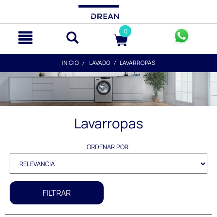
text.skipToContent
text.skipToNavigation
0
INICIO
LAVADO
LAVARROPAS
Lavarropas
ORDENAR POR:
FILTRAR