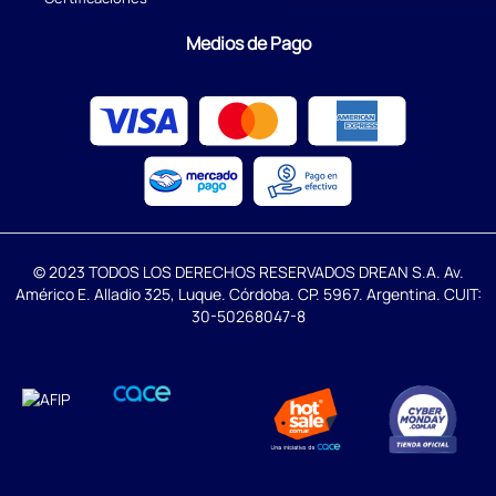
Medios de Pago
© 2023 TODOS LOS DERECHOS RESERVADOS DREAN S.A. Av.
Américo E. Alladio 325, Luque. Córdoba. CP. 5967. Argentina. CUIT:
30-50268047-8