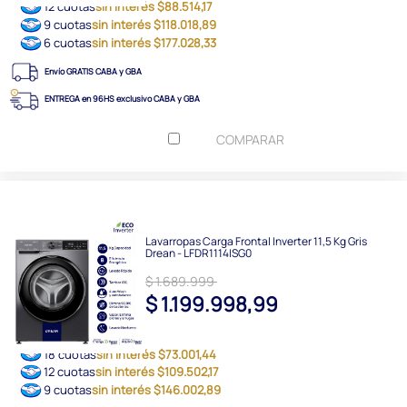
12 cuotas
sin interés $88.514,17
9 cuotas
sin interés $118.018,89
6 cuotas
sin interés $177.028,33
Envío GRATIS CABA y GBA
ENTREGA en 96HS exclusivo CABA y GBA
COMPARAR
Lavarropas Carga Frontal Inverter 11,5 Kg Gris
Drean - LFDR1114ISG0
$ 1.689.999
$ 1.199.998,99
18 cuotas
sin interés $73.001,44
12 cuotas
sin interés $109.502,17
9 cuotas
sin interés $146.002,89