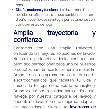
ropa.
Diseño moderno y funcional:
Los lavarropas Drean
no solo son eficientes, sino que también tienen un
diseño moderno que se integra perfectamente con
cualquier estilo de hogar.
Amplia trayectoria y
confianza
Contamos con una amplia trayectoria
ofreciendo las mejores soluciones de lavado.
Nuestra experiencia y dedicación nos han
permitido perfeccionar cada uno de nuestros
productos para brindarte siempre lo mejor. En
Drean, nos comprometemos a ofrecerte
electrodomésticos que facilitan tu vida y
cuiden de tu ropa como vos lo harías.¡Elegí
Drean y optá por la calidad para el día a día!
Navegá por nuestra categoría de lavado y
encontrá el lavarropa que mejor se adapte a
tus necesidades. Ya sea un
lavarropas de