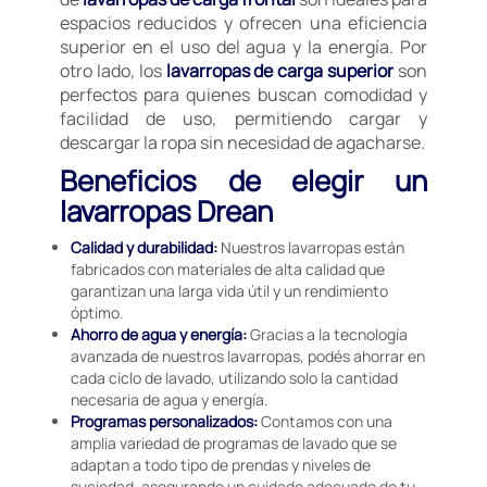
espacios reducidos y ofrecen una eficiencia
superior en el uso del agua y la energía. Por
otro lado, los
lavarropas de carga superior
son
perfectos para quienes buscan comodidad y
facilidad de uso, permitiendo cargar y
descargar la ropa sin necesidad de agacharse.
Beneficios de elegir un
lavarropas Drean
Calidad y durabilidad:
Nuestros lavarropas están
fabricados con materiales de alta calidad que
garantizan una larga vida útil y un rendimiento
óptimo.
Ahorro de agua y energía:
Gracias a la tecnología
avanzada de nuestros lavarropas, podés ahorrar en
cada ciclo de lavado, utilizando solo la cantidad
necesaria de agua y energía.
Programas personalizados:
Contamos con una
amplia variedad de programas de lavado que se
adaptan a todo tipo de prendas y niveles de
suciedad, asegurando un cuidado adecuado de tu