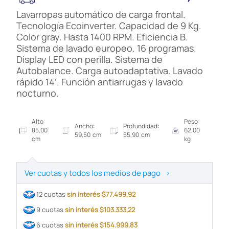
Lavarropas automático de carga frontal.
Tecnología Ecoinverter. Capacidad de 9 Kg.
Color gray. Hasta 1400 RPM. Eficiencia B.
Sistema de lavado europeo. 16 programas.
Display LED con perilla. Sistema de
Autobalance. Carga autoadaptativa. Lavado
rápido 14’. Función antiarrugas y lavado
nocturno.
Alto:
Peso:
Ancho:
Profundidad:
85,00
62,00
59,50 cm
55,90 cm
cm
kg
Ver cuotas y todos los medios de pago
>
12 cuotas
sin interés $77.499,92
9 cuotas
sin interés $103.333,22
6 cuotas
sin interés $154.999,83