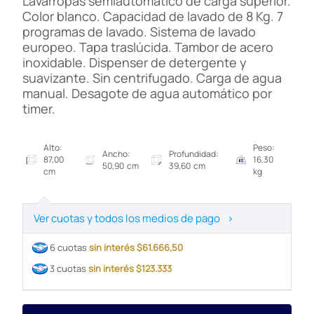
Lavarropas semiautomático de carga superior.
Color blanco. Capacidad de lavado de 8 Kg. 7
programas de lavado. Sistema de lavado
europeo. Tapa traslúcida. Tambor de acero
inoxidable. Dispenser de detergente y
suavizante. Sin centrifugado. Carga de agua
manual. Desagote de agua automático por
timer.
Alto:
Peso:
Ancho:
Profundidad:
87,00
16,30
50,90 cm
39,60 cm
cm
kg
Ver cuotas y todos los medios de pago
>
6 cuotas
sin interés $61.666,50
3 cuotas
sin interés $123.333