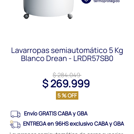
Lavarropas semiautomático 5 Kg
Blanco Drean - LRDR57SB0
$ 284.049
$ 269.999
5 % OFF
Envío GRATIS CABA y GBA
ENTREGA en 96HS exclusivo CABA y GBA