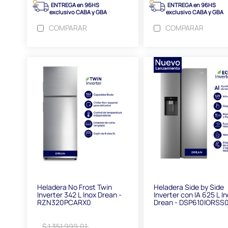
ENTREGA en 96HS
ENTREGA en 96HS
exclusivo CABA y GBA
exclusivo CABA y GBA
COMPARAR
COMPARAR
Heladera No Frost Twin
Heladera Side by Side
Inverter 342 L Inox Drean -
Inverter con IA 625 L I
RZN320PCARX0
Drean - DSP610IORSS
$ 1.351.999,01