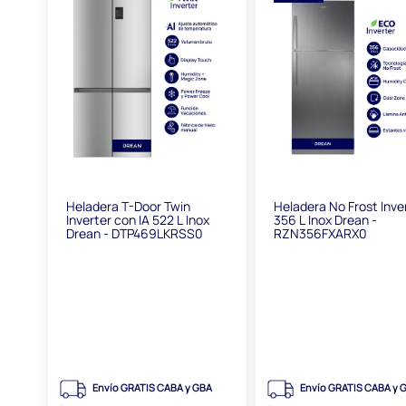
Heladera T-Door Twin
Heladera No Frost Inve
Inverter con IA 522 L Inox
356 L Inox Drean -
Drean - DTP469LKRSS0
RZN356FXARX0
Envío GRATIS CABA y GBA
Envío GRATIS CABA y 