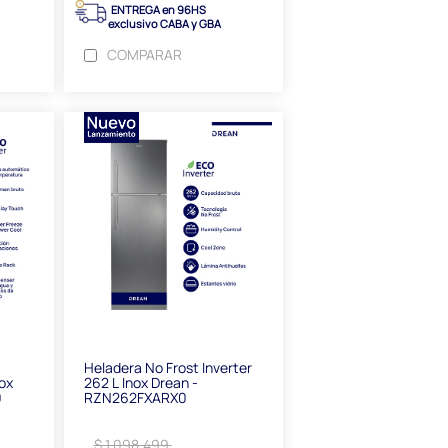
ENTREGA en 96HS
exclusivo CABA y GBA
COMPARAR
Heladera No Frost Inverter
nox
262 L Inox Drean -
0
RZN262FXARX0
$ 1.098.499