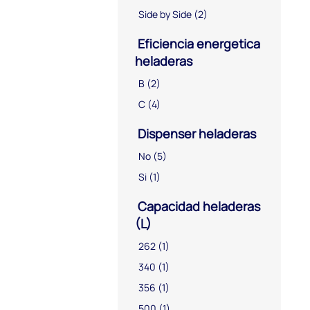
Side by Side
(2)
Eficiencia energetica
heladeras
B
(2)
C
(4)
Dispenser heladeras
No
(5)
Si
(1)
Capacidad heladeras
(L)
262
(1)
340
(1)
356
(1)
500
(1)