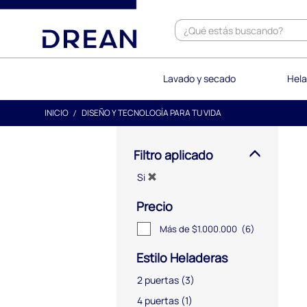
text.skipToContent
text.skipToNavigation
Lavado y secado
Hela
INICIO
DISEÑO Y TECNOLOGÍA PARA TU VIDA
Filtro aplicado
Si
Precio
Más de $1.000.000
(6)
Estilo Heladeras
2 puertas
(3)
4 puertas
(1)