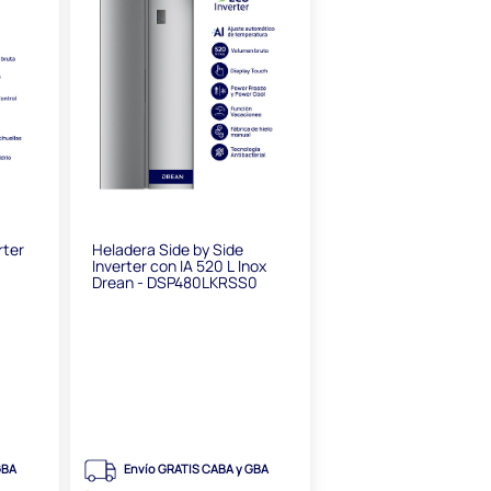
rter
Heladera Side by Side
Inverter con IA 520 L Inox
Drean - DSP480LKRSS0
GBA
Envío GRATIS CABA y GBA