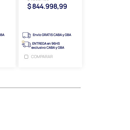
$ 844.998,99
GBA
Envío GRATIS CABA y GBA
ENTREGA en 96HS
exclusivo CABA y GBA
COMPARAR