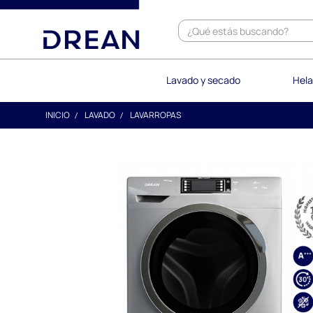
text.skipToContent
text.skipToNavigation
Lavado y secado
Hela
INICIO
LAVADO
LAVARROPAS