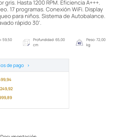
r gris. Hasta 1200 RPM. Eficiencia A+++.
eo. 17 programas. Conexión WiFi. Display
queo para niños. Sistema de Autobalance.
vado rápido 30’.
: 59,50
Profundidad: 65,00
Peso: 72,00
cm
kg
ios de pago
>
.499,94
6.249,92
.999,89
Documentación