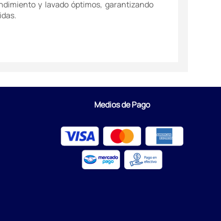
endimiento y lavado óptimos, garantizando
idas.
Medios de Pago