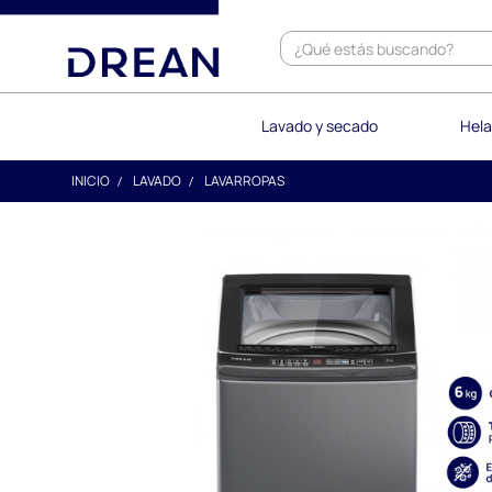
text.skipToContent
text.skipToNavigation
Lavado y secado
Hela
INICIO
LAVADO
LAVARROPAS