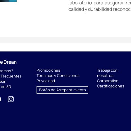
laboratorio para asegurar r
calidad y durabilidad reconoc
de Drean
Promociones
Trabajá con
 somos?
Términos y Condiciones
nosotros
 Frecuentes
Privacidad
Corporativo
rean
Certificaciones
 en 3D
Botón de Arrepentimiento