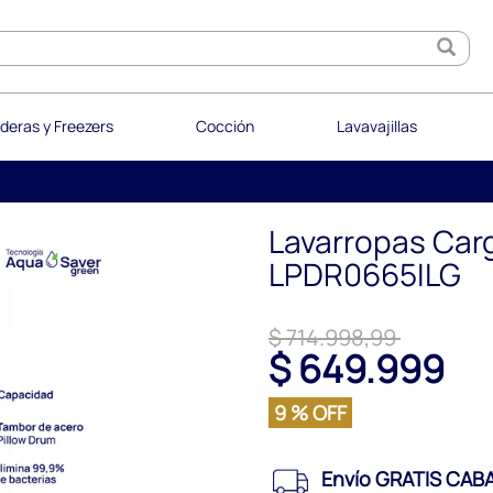
deras y Freezers
Cocción
Lavavajillas
Lavarropas Carg
LPDR0665ILG
$ 714.998,99
$ 649.999
9 % OFF
Envío GRATIS CABA